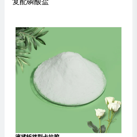
复配磷酸盐